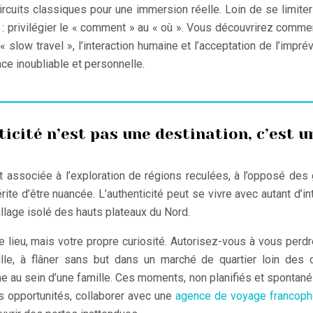
ircuits classiques pour une immersion réelle. Loin de se limiter
e : privilégier le « comment » au « où ». Vous découvrirez comme
e « slow travel », l’interaction humaine et l’acceptation de l’imprév
ce inoubliable et personnelle.
ticité n’est pas une destination, c’est u
t associée à l’exploration de régions reculées, à l’opposé des
rite d’être nuancée. L’authenticité peut se vivre avec autant d’in
llage isolé des hauts plateaux du Nord.
le lieu, mais votre propre curiosité. Autorisez-vous à vous perd
le, à flâner sans but dans un marché de quartier loin des c
ine au sein d’une famille. Ces moments, non planifiés et spontané
s opportunités, collaborer avec une
agence de voyage francoph