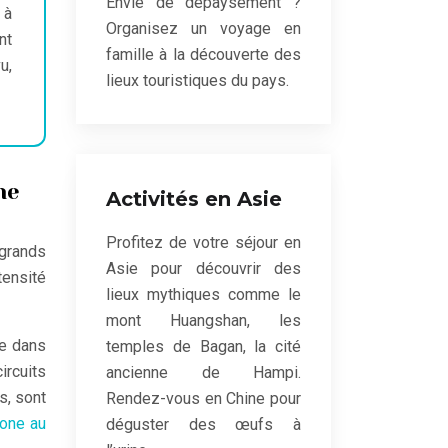
Envie de dépaysement ?
 à
Organisez un voyage en
nt
famille à la découverte des
u,
lieux touristiques du pays.
ne
Activités en Asie
Profitez de votre séjour en
 grands
Asie pour découvrir des
tensité
lieux mythiques comme le
mont Huangshan, les
re dans
temples de Bagan, la cité
ircuits
ancienne de Hampi.
s, sont
Rendez-vous en Chine pour
one au
déguster des œufs à