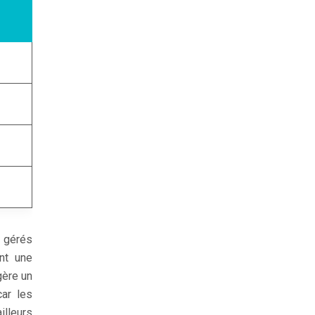
s gérés
nt une
gère un
car les
illeurs