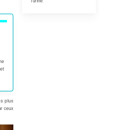
l’urine.
ne
 et
es plus
ar ceux