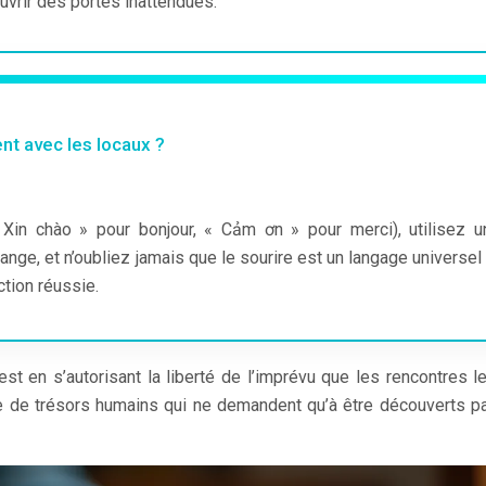
vrir des portes inattendues.
t avec les locaux ?
in chào » pour bonjour, « Cảm ơn » pour merci), utilisez u
change, et n’oubliez jamais que le sourire est un langage universel
ction réussie.
est en s’autorisant la liberté de l’imprévu que les rencontres l
 de trésors humains qui ne demandent qu’à être découverts p