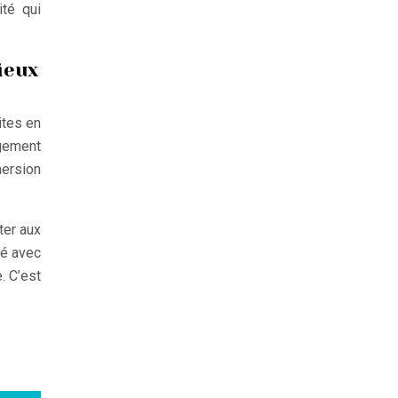
ité qui
ieux
ites en
ngement
mersion
ter aux
hé avec
. C’est