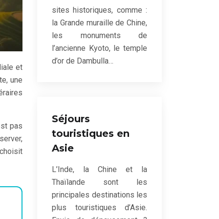
sites historiques, comme :
la Grande muraille de Chine,
les monuments de
l’ancienne Kyoto, le temple
d’or de Dambulla…
iale et
te, une
éraires
Séjours
est pas
touristiques en
server,
Asie
choisit
L’Inde, la Chine et la
Thaïlande sont les
principales destinations les
plus touristiques d’Asie.