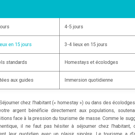
age classique
Voyage immersif
jours
4-5 jours
ieux en 15 jours
3-4 lieux en 15 jours
ls standards
Homestays et écolodges
tées aux guides
Immersion quotidienne
 Séjourner chez l’habitant (« homestay ») ou dans des écolodge
otre argent bénéficie directement aux populations, soutena
aditions face à la pression du tourisme de masse. Comme le sug
ntique, il ne faut pas hésiter à séjourner chez l’habitant, 
ent leur quotidien avec un plaisir sincère. Le tourisme a d’a